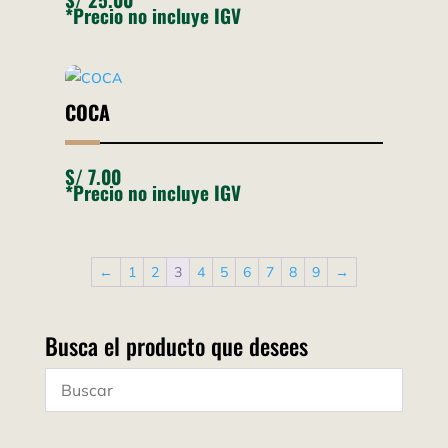
*Precio no incluye IGV
COCA
S/
7.00
*Precio no incluye IGV
←
1
2
3
4
5
6
7
8
9
→
Busca el producto que desees