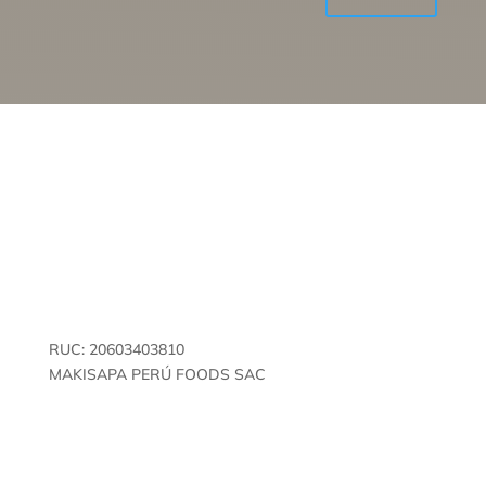
RUC: 20603403810
MAKISAPA PERÚ FOODS SAC
Empresa especializada en café, colaboramos con
pequeños productores de San Martín, Perú, cumpliendo
estándares de calidad y sostenibilidad.