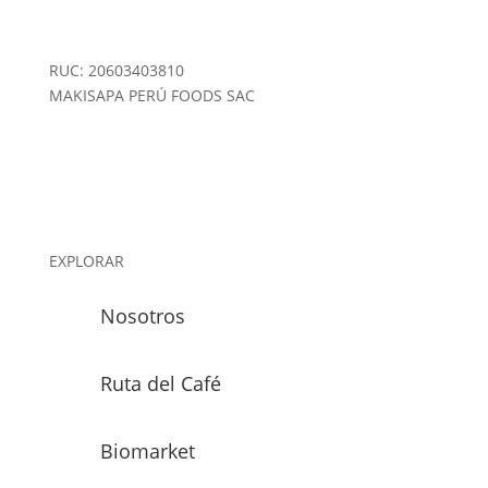
RUC: 20603403810
MAKISAPA PERÚ FOODS SAC
Empresa especializada en café, colaboramos con
pequeños productores de San Martín, Perú,
cumpliendo estándares de calidad y sostenibilidad.
EXPLORAR
Nosotros
Ruta del Café
Biomarket