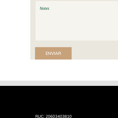
ENVIAR
RUC: 20603403810