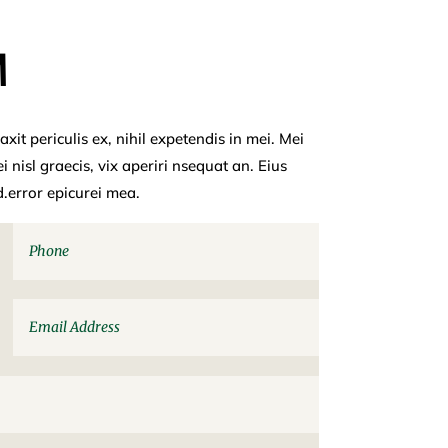
M
it periculis ex, nihil expetendis in mei. Mei
i nisl graecis, vix aperiri nsequat an. Eius
id.error epicurei mea.